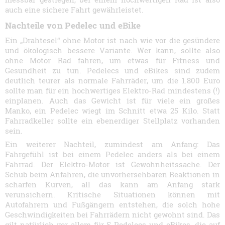
auch eine sichere Fahrt gewährleistet.
Nachteile von Pedelec und eBike
Ein „Drahtesel“ ohne Motor ist nach wie vor die gesündere
und ökologisch bessere Variante. Wer kann, sollte also
ohne Motor Rad fahren, um etwas für Fitness und
Gesundheit zu tun. Pedelecs und eBikes sind zudem
deutlich teurer als normale Fahrräder, um die 1.800 Euro
sollte man für ein hochwertiges Elektro-Rad mindestens (!)
einplanen. Auch das Gewicht ist für viele ein großes
Manko, ein Pedelec wiegt im Schnitt etwa 25 Kilo. Statt
Fahrradkeller sollte ein ebenerdiger Stellplatz vorhanden
sein.
Ein weiterer Nachteil, zumindest am Anfang: Das
Fahrgefühl ist bei einem Pedelec anders als bei einem
Fahrrad. Der Elektro-Motor ist Gewohnheitssache. Der
Schub beim Anfahren, die unvorhersehbaren Reaktionen in
scharfen Kurven, all das kann am Anfang stark
verunsichern. Kritische Situationen können mit
Autofahrern und Fußgängern entstehen, die solch hohe
Geschwindigkeiten bei Fahrrädern nicht gewohnt sind. Das
gilt natürlich vor allem für S-Pedelecs und eBikes, die auf