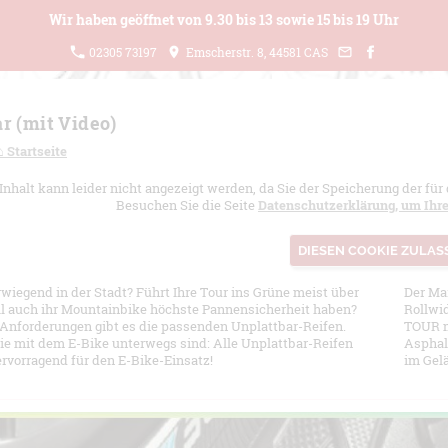
Wir haben geöffnet von 9.30 bis 13 sowie 15 bis 19 Uhr
02305 73197
Emscherstr. 8, 44581 CAS
r (mit Video)
⌂ Startseite
Inhalt kann leider nicht angezeigt werden, da Sie der Speicherung der fü
Besuchen Sie die Seite
Datenschutzerklärung, um Ihr
DIESEN COOKIE ZULAS
rwiegend in der Stadt? Führt Ihre Tour ins Grüne meist über
Der Ma
l auch ihr Mountainbike höchste Pannensicherheit haben?
Rollwi
e Anforderungen gibt es die passenden Unplattbar-Reifen.
TOUR mi
 die mit dem E-Bike unterwegs sind: Alle Unplattbar-Reifen
Asphal
ervorragend für den E-Bike-Einsatz!
im Gelä