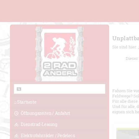
Unplattba
Sie sind hier:
Dieser 
Fahren Sie vo
Feldwege? Sol
Für alle dies
⌂ Startseite
Und für alle,
eignen sich h
Öffnungszeiten / Anfahrt
Dienstrad-Leasing
Elektrofahrräder / Pedelecs