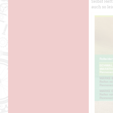
Selbst Hef
auch so le