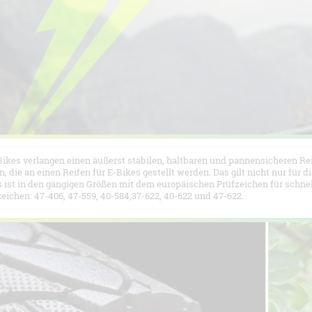
ikes verlangen einen äußerst stabilen, haltbaren und pannensicheren Reif
 die an einen Reifen für E-Bikes gestellt werden. Das gilt nicht nur für di
 ist in den gängigen Größen mit dem europäischen Prüfzeichen für schnell
eichen: 47-406, 47-559, 40-584,37-622, 40-622 und 47-622.