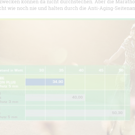
tzwecken können da nicht durchstechen. Aber die Marathon 
icht wie noch nie und halten durch die Anti-Aging-Seitenan