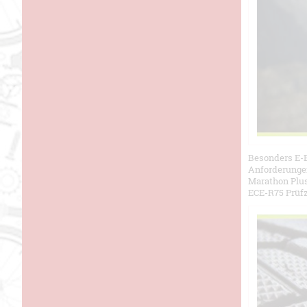
Besonders E-B
Anforderungen,
Marathon Plus
ECE-R75 Prüfz