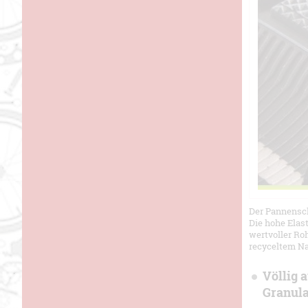
Der Pannensch
Die hohe Elas
wertvoller Ro
recyceltem N
Völlig 
Granula