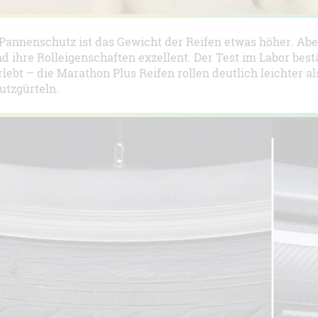
Pannenschutz ist das Gewicht der Reifen etwas höher. Ab
nd ihre Rolleigenschaften exzellent. Der Test im Labor bes
rlebt – die Marathon Plus Reifen rollen deutlich leichter a
tzgürteln.