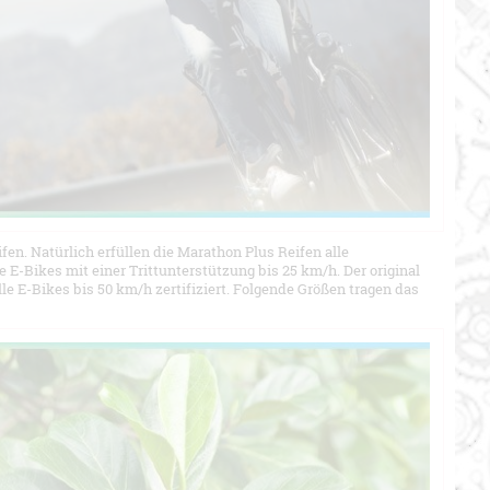
en. Natürlich erfüllen die Marathon Plus Reifen alle
e E-Bikes mit einer Trittunterstützung bis 25 km/h. Der original
e E-Bikes bis 50 km/h zertifiziert. Folgende Größen tragen das