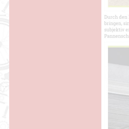
Durch den 
bringen, si
subjektiv e
Pannenschu