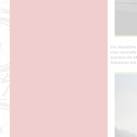
Der Marathon 
eine speziell
machen der M
Kilometer mit