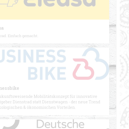
sa
rad. Einfach gemacht.
nessbike
ukunftsweisende Mobilitätskonzept für innovative
tgeber Dienstrad statt Dienstwagen - der neue Trend
kologischen & ökonomischen Vorteilen.