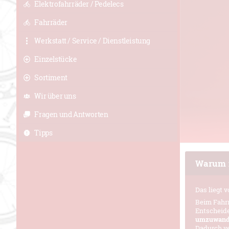
Elektrofahrräder / Pedelecs
Fahrräder
Werkstatt / Service / Dienstleistung
Einzelstücke
Sortiment
Wir über uns
Fragen und Antworten
Tipps
Warum i
Das liegt 
Beim Fahrr
Entscheidet
umzuwand
Dadurch ve