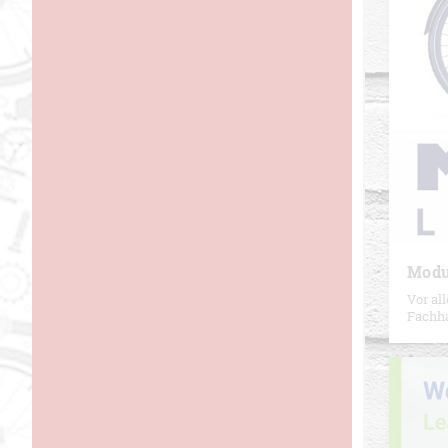
Modu
Vor al
Fachha