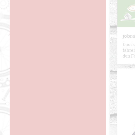
jobr
Das is
fahren
den F