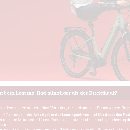
st ein Leasing-Rad günstiger als der Direktkauf?
vor allem an den steuerlichen Vorteilen, die sich aus der Dienstwagen-Reg
ad-Leasing ist
der Arbeitgeber der Leasingnehmer
und
überlässt das Rad
 sich ein Mitarbeiter für ein Dienstrad, entscheidet er sich gleichzeitig 
eln
.
rringert sich das zu versteuernde Einkommen sowohl für ihn selbst und a