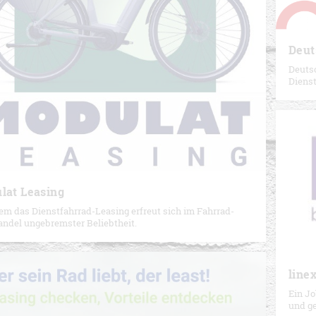
Deut
Deuts
Dienst
lat Leasing
lem das Dienstfahrrad-Leasing erfreut sich im Fahrrad-
ndel ungebremster Beliebtheit.
line
Ein Jo
und g