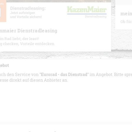
mein
Ob für
nmaier Dienstradleasing
n Rad liebt, der least!
g checken, Vorteile entdecken.
gebot
uch den Service von
"Eurorad - das Dienstrad"
im Angebot. Bitte sp
esse direkt auf diesen Anbieter an.