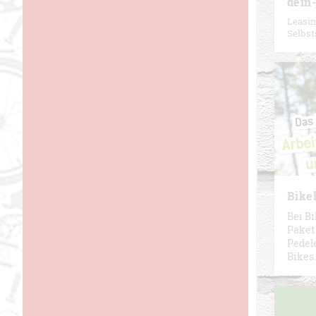
dein-
Leasin
Selbst
Bike
Bei B
Paket
Pedel
Bikes.