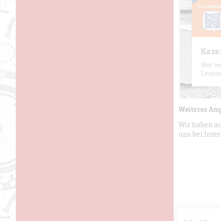
Kaze
Wer sei
Leasin
Weiteres An
Wir haben a
uns bei Inter