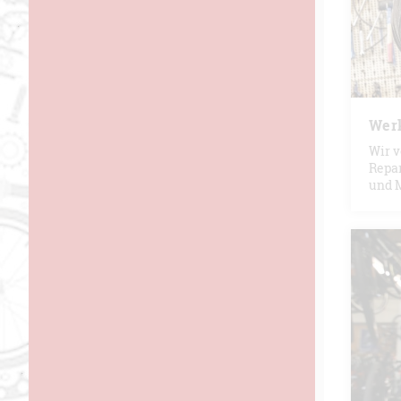
Werk
Wir v
Repar
und M