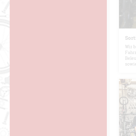
Sort
Wir b
Fahrr
Beleu
sowi