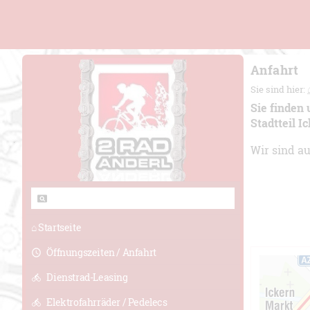
Anfahrt
Sie sind hier:
Sie finden
Stadtteil I
Wir sind a
⌂ Startseite
Öffnungszeiten / Anfahrt
Dienstrad-Leasing
Elektrofahrräder / Pedelecs