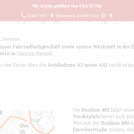
Wir haben geöffnet von 9 bis 13 Uhr
02305 73197
Emscherstr. 8, 44581 CAS
⌂ Startseite
 unser Fahrradfachgeschäft sowie unsere Werkstatt in der
ckern in
Castrop-Rauxel
.
us der Ferne über die
Autobahnen A2 sowie A42
recht schne
Die
Buslinie 482
fährt unwe
Vinckeplatz
bietet sich zu
Wer mit der
Buslinie 480
k
Emscherstraße
nutzen, ei