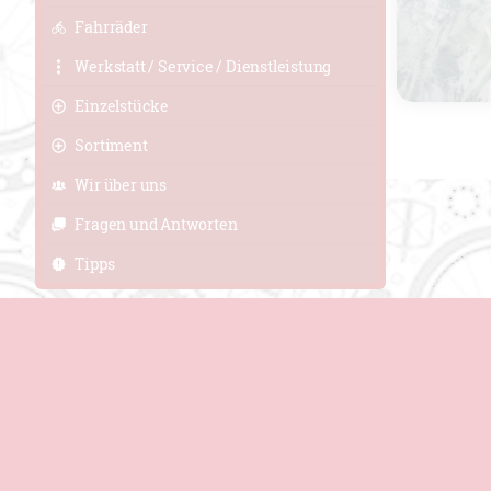
Fahrräder
Werkstatt / Service / Dienstleistung
Einzelstücke
Sortiment
Der H
Wir über uns
* Visor - F
Fragen und Antworten
* Dual In-M
* Performan
Tipps
* Click-to-
- Höhenvers
* Insektens