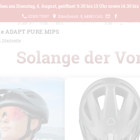
ben am Dienstag, 4. August, geöffnet: 9.30 bis 13 Uhr sowie 14.30 bis 
02305 73197
Emscherstr. 8, 44581 CAS
le ADAPT PURE MIPS
⌂ Startseite
Solange der Vor