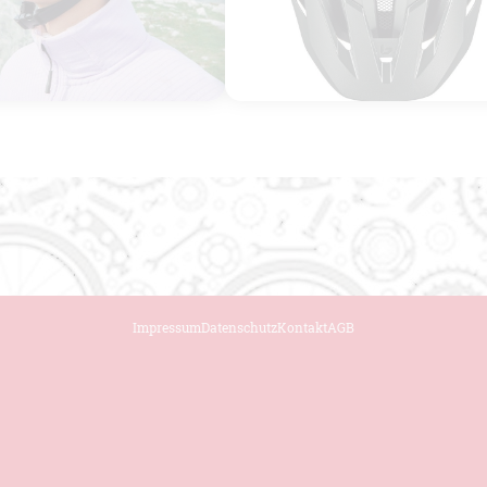
elm mit dem Visor
eststehendes Visier erhöht den Schutz
old-Schalen Konstruktion
ce Polsterung
Fit System
tellbares Einstellsystem
chutznetz
Impressum
Datenschutz
Kontakt
AGB