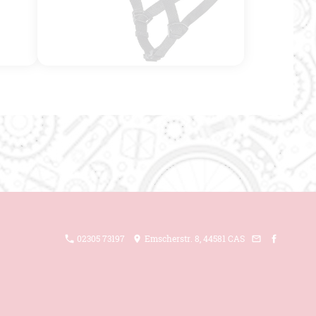
02305 73197
Emscherstr. 8, 44581 CAS