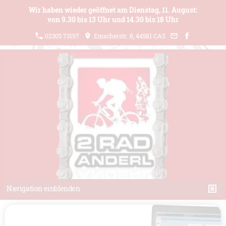
Wir haben wieder geöffnet am Dienstag, 11. August:
von 9.30 bis 13 Uhr und 14.30 bis 18 Uhr
02305 73197
Emscherstr. 8, 44581 CAS
Navigation einblenden