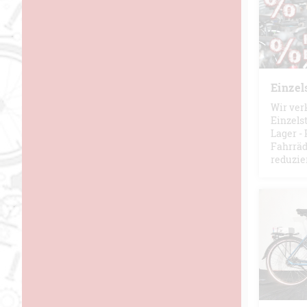
Einzel
Wir ver
Einzels
Lager -
Fahrräd
reduzie