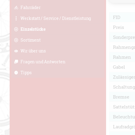
Fahrräder
FID
Werkstatt / Service / Dienstleistung
Preis
Einzelstücke
Sonderpre
Sortiment
Rahmengr
Wir über uns
Rahmen
Fragen und Antworten
Gabel
Tipps
Zulässige
Schaltung
Bremse
Sattelstüt
Beleucht
Laufradgr