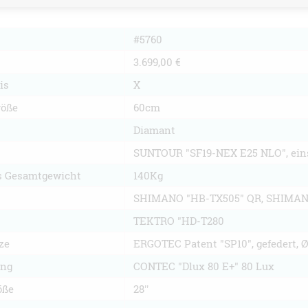
#5760
3.699,00 €
is
X
öße
60cm
Diamant
SUNTOUR "SF19-NEX E25 NLO", eins
s Gesamtgewicht
140Kg
SHIMANO "HB-TX505" QR, SHIMANO
TEKTRO "HD-T280
ze
ERGOTEC Patent "SP10", gefedert, Ø
ung
CONTEC "Dlux 80 E+" 80 Lux
öße
28''