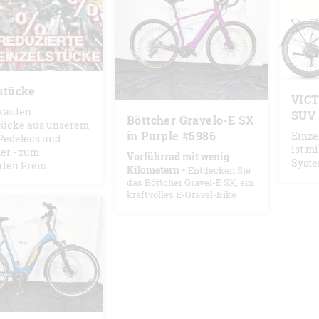
stücke
VICT
kaufen
SUV 
Böttcher Gravelo-E SX
tücke aus unserem
in Purple #5986
Einze
 Pedelecs und
ist m
er - zum
Vorführrad mit wenig
Syst
rten Preis.
Kilometern -
Entdecken Sie
das Böttcher Gravel-E SX, ein
kraftvolles E-Gravel-Bike