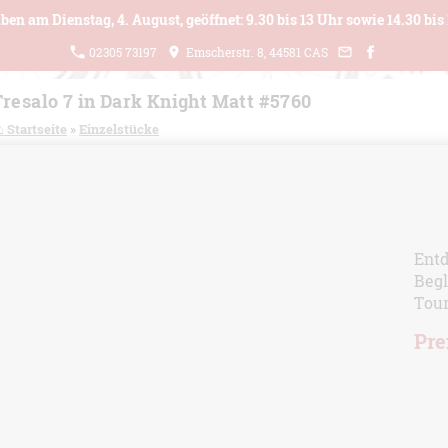
ben am Dienstag, 4. August, geöffnet: 9.30 bis 13 Uhr sowie 14.30 bis 
02305 73197
Emscherstr. 8, 44581 CAS
Tresalo 7 in Dark Knight Matt #5760
⌂ Startseite
»
Einzelstücke
Entd
Begl
Tou
Pre